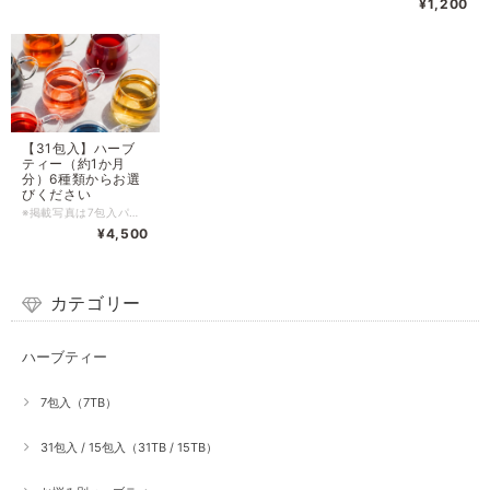
¥1,200
【31包入】ハーブ
ティー（約1か月
分）6種類からお選
びください
※掲載写真は7包入パッケージです。 ※領収書発行のご希望について※ 領収書発行は不可となります。 同封する「納品書」またはお買い上げ時に届くメールを「請求書」として保管してください。
¥4,500
カテゴリー
ハーブティー
7包入（7TB）
31包入 / 15包入（31TB / 15TB）