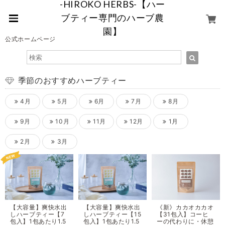
-HIROKO HERBS-【ハー
ブティー専門のハーブ農
園】
公式ホームページ
季節のおすすめハーブティー
4月
5月
6月
7月
8月
9月
10月
11月
12月
1月
2月
3月
【大容量】爽快水出
【大容量】爽快水出
《新》カカオカカオ
しハーブティー【7
しハーブティー【15
【31包入】コーヒ
包入】1包あたり1.5
包入】1包あたり1.5
ーの代わりに・休憩