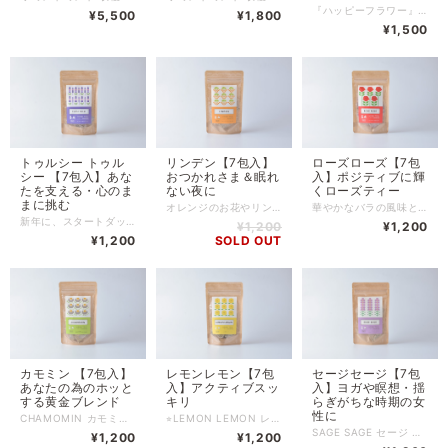
『ハッピーフラワー』 お花を楽しむあなたのハーブティー フレッシュな花々の可愛らしさを感じるフルーティーなブレンド。 甘酸っぱさが心地よく、華やかな中にも、爽やかな口当たりです♪ 季節の変わり目や新生活で、 ちょっぴり疲れた心と体に。 ホッと気持ちが安らぐ、女性の体のリズムを応援する ハーブをブレンドしています。 感謝の気持ちをこめてギフトハーブティーにも。 お楽しみください♪ ※領収書発行のご希望について※ 領収書発行は不可となります。 同封する「納品書」またはお買い上げ時に届くメールを「請求書」として保管してください。
¥5,500
¥1,800
¥1,500
トゥルシー トゥル
リンデン【7包入】
ローズローズ【7包
シー 【7包入】あな
おつかれさま＆眠れ
入】ポジティブに輝
たを支える・心のま
ない夜に
くローズティー
まに挑む
オレンジのお花やリンデンの華やかで優しいうっとりするような草花の香りが広がり、深くリラックスしたい時に。 心がクタクタな時や、夜にぐっすりできないときに優しくサポートします。 お風呂はいった後のパジャマや部屋着で、 ゆっくり飲んでほしいハーブティー です。 ※領収書発行のご希望について※ 領収書発行は不可となります。 同封する「納品書」またはお買い上げ時に届くメールを「請求書」として保管してください。
華やかなバラの風味とスパイシー感に酔いしれる 畑や自然を感じるワイルドな味わいのローズティーは、 前向きに人生を謳歌したい方にぴったり。 女性はもちろん男性人気ナンバーワンのハーブティーです。 農園産のベルガモットミントの香りに ビタミンCが豊富に含まれるローズヒップと 優雅で甘く上品なローズレッドやローズマリーの香りでリラックス。 味わいは、紅茶のような落ち着いた風味で、ケーキやお菓子と好相性。 ※領収書発行のご希望について※ 領収書発行は不可となります。 同封する「納品書」またはお買い上げ時に届くメールを「請求書」として保管してください。
新年に、スタートダッシュしたい！ 今年は心を強く、頑張っていきたい。 大切な出来事のとき。 ここぞという時に。ストレスや疲れに打ち勝ちたい時に。 農園からとれたトゥルシー の応援するハーブティーを作りました。 トゥルシー という名前は、メディカルハーブの代表的なホーリーバジルのインドでの名前です。 インドでは世界三代伝統医学の一つである「アーユルヴェーダ」では「不老不死の霊薬」と愛され、その薬効で人々の心と体を長い間癒してきました。 蜂蜜のような香りの中に、清涼感があり、世界中でファンの多いトゥルシー 。 そのトゥルシー の風味を生かしつつ、ストレスに打ち勝つルイボス、心身を元気に保つお手伝いをするシベリアンジンセン（シベリア人参）をブレンドしています。 美味しくて人気のルイボスティーにトゥルシー の甘い風味、シベリアンジンセンの人参のような親しみやすい味わいがマッチする、美味しいブレンドに出来上がりました。 ※トゥルシー、シベリアンジンセンは、アダプトゲンハーブの一つです。 （不安やトラウマ・肉体疲労などのストレスへの抵抗能力を整える働きのある数少ないハーブ） 心のままに挑みたい、そんな時に応援するブレンドハーブティーです。 ※領収書発行のご希望について※ 領収書発行は不可となります。 同封する「納品書」またはお買い上げ時に届くメールを「請求書」として保管してください。
¥1,200
¥1,200
¥1,200
SOLD OUT
カモミン 【7包入】
レモンレモン【7包
セージセージ【7包
あなたの為のホッと
入】アクティブスッ
入】ヨガや瞑想・揺
する黄金ブレンド
キリ
らぎがちな時期の女
性に
CHAMOMIN カモミン 頑張り屋さんの方のためのブレンド。 心と体を優しくサポートしてくれるお母さんのようなハーブ、カモミール。 眠れない夜や、心が落ち着かない時に、ゆっくりと穏やかにします。 胃腸のバランスを戻し、気持ち悪い時など、リフレッシュさせてくれるミントも加えています。 さらに、体の巡りをスムーズにしてくれたり、キリキリしちゃう時におすすめの フェンネルもプラスしているので、心配事やストレスをためそうな時に、 一呼吸して、ハーブティーでリラックスしてみてくださいね。 全成分：カモミールジャーマン、ペパーミント、フェンネルシード 内容量：7ティーバッグ入り（各2g） 賞味期限：商品に記載（生産から1年以内） 保管場所:冷暗所にて保管 ※当商品は、自然栽培のハーブ100%使用している為、夏場の暑い時期は、ポプリ虫が付く場合がありますので、その場合は冷蔵庫保管をおすすめします。 ※配合ハーブにアレルギーのある方はお控えください。 カモミン→キク科、シソ科のアレルギーの方、生殖系のガンの方は控える（フェンネルと薬の相性がある為）。 ------------------------------------------------------------------ ＜ カモミンを作ったきっかけ ＞ カモミンは造語だ。 インパクトのある濃い味の、 だけれども、角のないまん丸のハーブティーが作りたかった。 ホッとする、つい微笑んじゃう、そんなハーブティー。 だから、ゆるキャラのような萌え感ある名前にしたんだ。 学生時代、受験生の時。 いつだって緊張感のある場面が、苦手だった。 めまいがするほどだった。そんな時はいつもトイレから出られなかった。 出産後、目を離したらいけない小さな命を抱え、睡眠不足が続いて、 赤ちゃんと一緒に、泣くこともあった。 何か壁を乗り越えるとき、 頑張らなくちゃいけない場面はいくつもある。 そんなストレスかかる時に、 背中を撫でられてるような、ホッとする、 そんなハーブティーを作りたかった。 大丈夫、大丈夫。 頑張っているよ、大丈夫。 一呼吸して乗り越えてもいいし、 人生ながいんだし、少しくらいゆっくり休んでも大丈夫。 そんな頑張っているあなたのお守り、ハーブティーです＾＾ ※領収書発行のご希望について※ 領収書発行は不可となります。 同封する「納品書」またはお買い上げ時に届くメールを「請求書」として保管してください。
⭐︎LEMON LEMON レモンレモン レモングラスやレモンバーベナ、 レモンバームといったレモンの香りがするハーブをブレンド。 さっぱりした爽やかな香りがスッキリと身体中に広がります。 デトックスハーブのレモングラスが入っているので、 がっつり食べたランチの後や、気持ちをリフレッシュしたい時におすすめです。 ※全成分：レモングラス、レモンバーム、レモンバーベナ、ペパーミント 95~98度くらいのお湯をカップに入れて、5分ほど抽出してお飲みください。 2~3回お飲みいただけます。 秋庭農園のハーブ担当者は、1ティーバッグで、400ml（２杯分）を2回に分けて飲みながら、 ハーブ園の仕事をしています。 内容量：7ティーバッグ入り（各2g） 賞味期限：商品に記載（生産から1年以内） 保管場所:冷暗所にて保管 ※当商品は、自然栽培のハーブ100%使用している為、夏場の暑い時期は、ポプリ虫が付く場合がありますので、その場合は冷蔵庫保管をおすすめします。 ※配合ハーブにアレルギーのある方はお控えください。 レモンレモン→妊娠中やイネ科、シソ科アレルギーの方は控える。 -------------------------------------------------------------------------------- ＜ レモンレモンを作ったきっかけ ＞ ハーブティーブレンダーである私は、ビーガンレストランでも働いていたし、 さぞ健康的でヘルシーで、こだわりが強いような人と感じるかもしれない。 だけれども、本当の本当は、 ハーブティーを飲み始めたキッカケも、 自堕落な食生活の罪滅ぼしからである。 若い頃の私は外面だけが良くて、気を張っていた。 ファッション紙をお手本に、絆創膏を貼りながら、 思い切り背伸びして、ハイヒールを履いていた。 おうちに帰って、スエットに着替えて、メイクを落としたその後の楽しみは、 髪をお団子にして、メガネになって、 右手には、鶏の唐揚げがあったし、左手にはポテトチップスがあった。 TSUTAYAで映画をたんまり借りてきて、ひたすらに泣いて笑って。 ゴロゴロしてばかり。これが素。 自分の人生の主人公にはいつになったらなれるんだろう。 女性のファッション紙にあるようなモデルさんたちは、 エコとかオーガニックとか、ハーブティーとか意識が高い。 そんな時、自分と比較してしまう気持ちを、どうにかしたくて レモングラスのハーブティーを飲んでみる。 体がスーッと心と体が洗われるような感覚。 これは、油っぽい食事をとってしまったことの罪滅ぼしでもある。 うまくいかなくても、答えが見えなくても、 完璧じゃなくても、すぐに変われなくても、 前へ、前へ。 レモンレモンのハーブティーは、 前にすすむあなたを応援するお守りのハーブティー として作りました。 水筒に入れて、アクティブに動くあなたに。 ちょっと油っぽい食事中や食後に。 緊張をやわらげて、レモンのうっとりする爽やかさの虜に。 ※領収書発行のご希望について※ 領収書発行は不可となります。 同封する「納品書」またはお買い上げ時に届くメールを「請求書」として保管してください。
SAGE SAGE セージ セージ 大人の女性のバランスサポート。 不安定な時期に。 優しくさわやかに。 全成分：コモンセージ、レモンマートル、フェンネルシード 内容量：7ティーバッグ入り（各1.5g） 賞味期限：商品に記載（生産から1年以内） 保管場所:冷暗所にて保管 ※当商品は、自然栽培のハーブ100%使用している為、夏場の暑い時期は、ポプリ虫が付く場合がありますので、その場合は冷蔵庫保管をおすすめします。 ※妊娠中や授乳中、配合ハーブにアレルギーのある方はお控えください。 →シソ科、セリ科、フトモモ科のアレルギーの方。 長期間（3週間以上）連続の大量摂取は控える。 ------------------------------------------------------------------ ※領収書発行のご希望について※ 領収書発行は不可となります。 同封する「納品書」またはお買い上げ時に届くメールを「請求書」として保管してください。
¥1,200
¥1,200