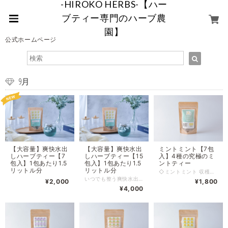
-HIROKO HERBS-【ハー
ブティー専門のハーブ農
園】
公式ホームページ
9月
【大容量】爽快水出
【大容量】爽快水出
ミントミント【7包
しハーブティー【7
しハーブティー【15
入】4種の究極のミ
包入】1包あたり1.5
包入】1包あたり1.5
ントティー
リットル分
リットル分
◇ミントミント 収穫〜乾燥〜ブレンドを全て私たちの農園でしているため、 畑のとれたてミントを低温でじっくり優しく乾燥することで、 香り豊かな本物のミントティーが身体中を駆け巡ります。 思わず青空を見上げたくなるようなそんなミントティーを作りました。 ※全成分：和ハッカ、ブラックペパーミント、ベルガモットミント、スペアミント 95~98度くらいのお湯をカップに入れて、1分半ほど抽出してお飲みください。 2~3回お飲みいただけます。 内容量：7ティーバッグ入り（各1.5g） 賞味期限：商品に記載（生産から1年以内） 保管場所:冷暗所にて保管 ※当商品は、自然栽培のハーブ100%使用している為、夏場の暑い時期は、ポプリ虫が付く場合がありますので、その場合は冷蔵庫保管をおすすめします。 ※配合ハーブにアレルギーのある方はお控えください。 →妊娠中やシソ科アレルギーの方は控える。 ◎水出しハーブティーもおすすめです！ 水筒などの容器に、500mlの水にハーブティー １ティーバッグを入れて、 3~5時間ほど冷蔵庫などに入れておくと、水出しハーブティーができます。 夜寝る前に作っておくのがおすすめ♪ ーーーーーーーーーーーーーーーーーーーーーーーーーーーー 「香りがくれた、わがままな時間」 みなさん、こんにちは。 茨城県古河市で、畑からハーブティーをつくっている ヒロコハーブス株式会社の秋庭寛子と申します。 私たちが掲げているミッションは、 「人生にわがままな時間を」です。 少しドキッとする言葉かもしれませんね。 でも私たちが伝えたい“わがまま”とは、 「自分のままでいていいんだよ」言葉なんです。 かつての私は、頭でっかちで、アンバランスな日々を生きていました。 消費社会の中で、「普通でいなきゃ」「ちゃんとしなきゃ」と自分を抑え、 心の声を置き去りにしていた時期がありました。 そんなある日。 満員電車の中で―― 息ができなくなったんです。 「私、今ちゃんと生きてるのかな」 「私らしさって、何だったっけ」 そんなときに出会ったのが、一杯のハーブティーでした。 ふわっと香るその一雫が、心と体をそっとほどいてくれました。 それまで白黒だった世界が、ふっと色を取り戻したんです。 五感がよみがえって、 「ああ、生きてる」って、実感できた瞬間でした。 その出会いをきっかけに、私はハーブティーブレンダーの道へ進みました。 お客様のために、 オーダーメイドでハーブティーをブレンドしていました。 でも当時使っていたのは、ほとんどが輸入品。 2年、3年と時間が経ったハーブでは、香りが薄く、 本来のチカラを発揮しきれないことも多かったんです。 そんなある日。 恋人だった夫の実家、茨城県古河市の畑に遊びに行きました。 お義母さんが育てていたフレッシュなミントの香りを嗅いだ瞬間―― 雷が落ちたような衝撃でした。 「えっ、なにこれ！？ こんなに香り豊かなハーブ、飲んだことがない…！」 「このハーブでハーブティーを作ったら、 きっと人を笑顔にできる。伝えたいメッセージが、届く。」 そう思った私は、一念発起して移住し、農業の道へ進みました。 いま、私たちは自分たちの畑でハーブを育て、 香りを逃さないように丁寧に乾燥し、 一杯一杯、心に届くハーブティーを作っています。 ティーバッグは入れっぱなしでも苦くならない。 忙しくても、罪悪感なく、何度でも楽しめる。 “自分らしさを愛せる気持ちになるお茶”を目指しています。 いま私たちは、AIや映像を通して、 世界中の景色を簡単に見渡せる時代に生きています。 でも―― 香りだけは、スクリーン越しには届けられません。 香りには、記憶に触れ、感情をやさしくゆるめて、 本当の「自分らしさ」を思い出させてくれる力があります。 だから私は、今日も畑に立って、香りを育てています。 それは、 「わがままに、自分を大切にする時間」を、 誰かに届けたいから。 ハーブティーを飲んで、 自分らしさを取り戻し、 自分の人生に、恋をしてほしい。 もしこれを聞いて、 「わがままな時間、ちょっとだけ持ってみようかな」 そう思っていただけたなら―― それが、私にとって、何よりの喜びです。 ※領収書発行のご希望について※ 領収書発行は不可となります。 同封する「納品書」またはお買い上げ時に届くメールを「請求書」として保管してください。
いつでも整う爽快水出しハーブティ - あなたの夏に、一息の癒しを 「いつでも整う爽快水出しハーブティ」は、夏の暑さと日々の忙しさに立ち向かうあなたのための特別な一杯です。自社農園で育てられた特別なハーブが絶妙にブレンドされ、心地よい爽快感と深いリラクゼーションを一度に提供します。 夏の疲れを感じた時や都市の喧騒から解放されたい時、デスクワークで体が固まった時、人間関係の疲れを感じた時、また頭がモヤモヤとした時に特におすすめです。このハーブティは、そのような状況から抜け出し、新鮮な気持ちで一日を過ごすためのパートナーとなります。 日々の疲れを吹き飛ばすワハッカとブラックペパーミントの爽やかさ、そしてリラクゼーションに役立つラベンダーとジャスミン茶の香りと、さらに、レモングラスとオレンジピールが爽やかな味わい、カルダモンスパイスと爽快感を加え、あなたの五感を癒します。 この一杯は、デスクワークや人間関係のストレスから解放され、心地よいリラクゼーションを追求する都市の生活者、特に女性におすすめです。一杯飲むたびに、鼻から全身へと広がる癒しの香りと、口から全身を駆け巡る爽快感を体験できます。最後には、心地よく深い呼吸ができるようなリラクゼーションが待っています。 夏の暑さを忘れ、一日を爽快に過ごすための特別な一杯、それが「いつでも整う爽快水出しハーブティ」です。試す価値は間違いなくあります。この特別な一杯で、あなたの夏をリフレッシュしましょう。 ※領収書発行のご希望について※ 領収書発行は不可となります。 同封する「納品書」またはお買い上げ時に届くメールを「請求書」として保管してください。
¥2,000
¥1,800
¥4,000