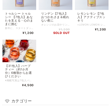
トゥルシー トゥル
リンデン【7包入】
レモンレモン【7包
シー 【7包入】あな
おつかれさま＆眠れ
入】アクティブスッ
たを支える・心のま
ない夜に
キリ
まに挑む
オレンジのお花やリンデンの華やかで優しいうっとりするような草花の香りが広がり、深くリラックスしたい時に。 心がクタクタな時や、夜にぐっすりできないときに優しくサポートします。 お風呂はいった後のパジャマや部屋着で、 ゆっくり飲んでほしいハーブティー です。 ※領収書発行のご希望について※ 領収書発行は不可となります。 同封する「納品書」またはお買い上げ時に届くメールを「請求書」として保管してください。
⭐︎LEMON LEMON レモンレモン レモングラスやレモンバーベナ、 レモンバームといったレモンの香りがするハーブをブレンド。 さっぱりした爽やかな香りがスッキリと身体中に広がります。 デトックスハーブのレモングラスが入っているので、 がっつり食べたランチの後や、気持ちをリフレッシュしたい時におすすめです。 ※全成分：レモングラス、レモンバーム、レモンバーベナ、ペパーミント 95~98度くらいのお湯をカップに入れて、5分ほど抽出してお飲みください。 2~3回お飲みいただけます。 秋庭農園のハーブ担当者は、1ティーバッグで、400ml（２杯分）を2回に分けて飲みながら、 ハーブ園の仕事をしています。 内容量：7ティーバッグ入り（各2g） 賞味期限：商品に記載（生産から1年以内） 保管場所:冷暗所にて保管 ※当商品は、自然栽培のハーブ100%使用している為、夏場の暑い時期は、ポプリ虫が付く場合がありますので、その場合は冷蔵庫保管をおすすめします。 ※配合ハーブにアレルギーのある方はお控えください。 レモンレモン→妊娠中やイネ科、シソ科アレルギーの方は控える。 -------------------------------------------------------------------------------- ＜ レモンレモンを作ったきっかけ ＞ ハーブティーブレンダーである私は、ビーガンレストランでも働いていたし、 さぞ健康的でヘルシーで、こだわりが強いような人と感じるかもしれない。 だけれども、本当の本当は、 ハーブティーを飲み始めたキッカケも、 自堕落な食生活の罪滅ぼしからである。 若い頃の私は外面だけが良くて、気を張っていた。 ファッション紙をお手本に、絆創膏を貼りながら、 思い切り背伸びして、ハイヒールを履いていた。 おうちに帰って、スエットに着替えて、メイクを落としたその後の楽しみは、 髪をお団子にして、メガネになって、 右手には、鶏の唐揚げがあったし、左手にはポテトチップスがあった。 TSUTAYAで映画をたんまり借りてきて、ひたすらに泣いて笑って。 ゴロゴロしてばかり。これが素。 自分の人生の主人公にはいつになったらなれるんだろう。 女性のファッション紙にあるようなモデルさんたちは、 エコとかオーガニックとか、ハーブティーとか意識が高い。 そんな時、自分と比較してしまう気持ちを、どうにかしたくて レモングラスのハーブティーを飲んでみる。 体がスーッと心と体が洗われるような感覚。 これは、油っぽい食事をとってしまったことの罪滅ぼしでもある。 うまくいかなくても、答えが見えなくても、 完璧じゃなくても、すぐに変われなくても、 前へ、前へ。 レモンレモンのハーブティーは、 前にすすむあなたを応援するお守りのハーブティー として作りました。 水筒に入れて、アクティブに動くあなたに。 ちょっと油っぽい食事中や食後に。 緊張をやわらげて、レモンのうっとりする爽やかさの虜に。 ※領収書発行のご希望について※ 領収書発行は不可となります。 同封する「納品書」またはお買い上げ時に届くメールを「請求書」として保管してください。
新年に、スタートダッシュしたい！ 今年は心を強く、頑張っていきたい。 大切な出来事のとき。 ここぞという時に。ストレスや疲れに打ち勝ちたい時に。 農園からとれたトゥルシー の応援するハーブティーを作りました。 トゥルシー という名前は、メディカルハーブの代表的なホーリーバジルのインドでの名前です。 インドでは世界三代伝統医学の一つである「アーユルヴェーダ」では「不老不死の霊薬」と愛され、その薬効で人々の心と体を長い間癒してきました。 蜂蜜のような香りの中に、清涼感があり、世界中でファンの多いトゥルシー 。 そのトゥルシー の風味を生かしつつ、ストレスに打ち勝つルイボス、心身を元気に保つお手伝いをするシベリアンジンセン（シベリア人参）をブレンドしています。 美味しくて人気のルイボスティーにトゥルシー の甘い風味、シベリアンジンセンの人参のような親しみやすい味わいがマッチする、美味しいブレンドに出来上がりました。 ※トゥルシー、シベリアンジンセンは、アダプトゲンハーブの一つです。 （不安やトラウマ・肉体疲労などのストレスへの抵抗能力を整える働きのある数少ないハーブ） 心のままに挑みたい、そんな時に応援するブレンドハーブティーです。 ※領収書発行のご希望について※ 領収書発行は不可となります。 同封する「納品書」またはお買い上げ時に届くメールを「請求書」として保管してください。
¥1,200
¥1,200
¥1,200
SOLD OUT
【31包入】ハーブ
ティー（約1か月
分）6種類からお選
びください
※掲載写真は7包入パッケージです。 ※領収書発行のご希望について※ 領収書発行は不可となります。 同封する「納品書」またはお買い上げ時に届くメールを「請求書」として保管してください。
¥4,500
カテゴリー