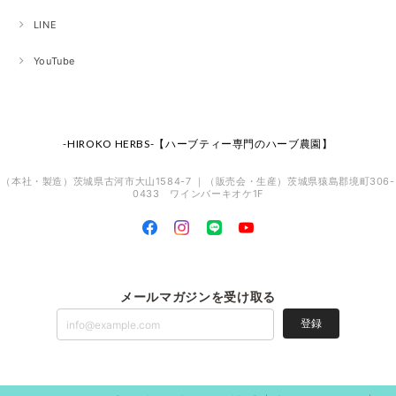
LINE
YouTube
-HIROKO HERBS-【ハーブティー専門のハーブ農園】
（本社・製造）茨城県古河市大山1584-7 ｜（販売会・生産）茨城県猿島郡境町306-
0433 ワインバーキオケ1F
メールマガジンを受け取る
登録