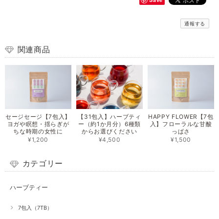
通報する
関連商品
セージセージ【7包入】
【31包入】ハーブティ
HAPPY FLOWER【7包
ヨガや瞑想・揺らぎが
ー（約1か月分）6種類
入】フローラルな甘酸
ちな時期の女性に
からお選びください
っぱさ
¥1,200
¥4,500
¥1,500
カテゴリー
ハーブティー
7包入（7TB）