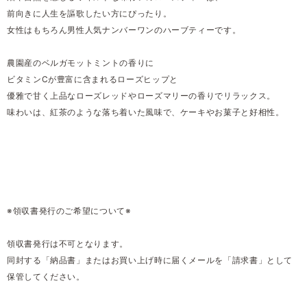
前向きに人生を謳歌したい方にぴったり。
女性はもちろん男性人気ナンバーワンのハーブティーです。
農園産のベルガモットミントの香りに
ビタミンCが豊富に含まれるローズヒップと
優雅で甘く上品なローズレッドやローズマリーの香りでリラックス。
味わいは、紅茶のような落ち着いた風味で、ケーキやお菓子と好相性。
※領収書発行のご希望について※
領収書発行は不可となります。
同封する「納品書」またはお買い上げ時に届くメールを「請求書」として
保管してください。