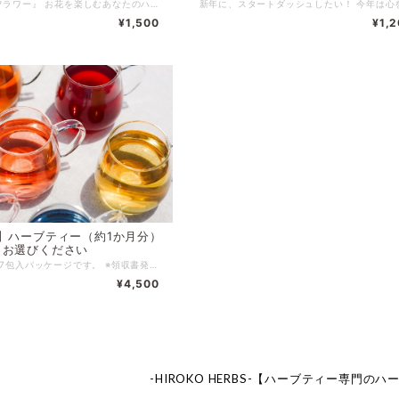
『ハッピーフラワー』 お花を楽しむあなたのハーブティー フレッシュな花々の可愛らしさを感じるフルーティーなブレンド。 甘酸っぱさが心地よく、華やかな中にも、爽やかな口当たりです♪ 季節の変わり目や新生活で、 ちょっぴり疲れた心と体に。 ホッと気持ちが安らぐ、女性の体のリズムを応援する ハーブをブレンドしています。 感謝の気持ちをこめてギフトハーブティーにも。 お楽しみください♪ ※領収書発行のご希望について※ 領収書発行は不可となります。 同封する「納品書」またはお買い上げ時に届くメールを「請求書」として保管してください。
¥1,500
¥1,
入】ハーブティー（約1か月分）
らお選びください
※掲載写真は7包入パッケージです。 ※領収書発行のご希望について※ 領収書発行は不可となります。 同封する「納品書」またはお買い上げ時に届くメールを「請求書」として保管してください。
¥4,500
-HIROKO HERBS-【ハーブティー専門の