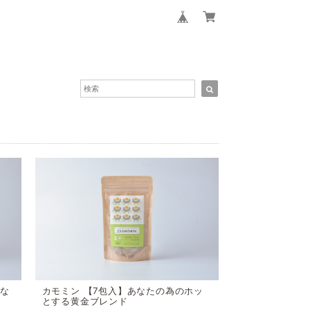
】
あな
カモミン 【7包入】あなたの為のホッ
とする黄金ブレンド