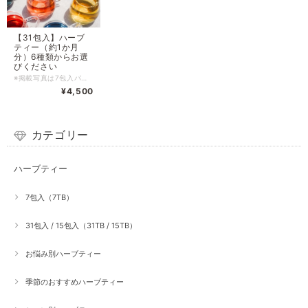
【31包入】ハーブ
ティー（約1か月
分）6種類からお選
びください
※掲載写真は7包入パッケージです。 ※領収書発行のご希望について※ 領収書発行は不可となります。 同封する「納品書」またはお買い上げ時に届くメールを「請求書」として保管してください。
¥4,500
カテゴリー
ハーブティー
7包入（7TB）
31包入 / 15包入（31TB / 15TB）
お悩み別ハーブティー
季節のおすすめハーブティー