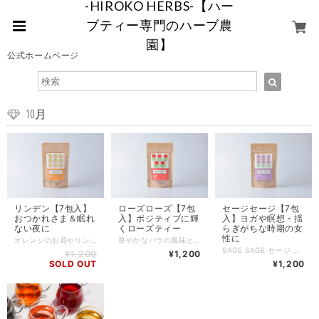
-HIROKO HERBS-【ハー
ブティー専門のハーブ農
園】
公式ホームページ
10月
リンデン【7包入】
ローズローズ【7包
セージセージ【7包
おつかれさま＆眠れ
入】ポジティブに輝
入】ヨガや瞑想・揺
ない夜に
くローズティー
らぎがちな時期の女
性に
オレンジのお花やリンデンの華やかで優しいうっとりするような草花の香りが広がり、深くリラックスしたい時に。 心がクタクタな時や、夜にぐっすりできないときに優しくサポートします。 お風呂はいった後のパジャマや部屋着で、 ゆっくり飲んでほしいハーブティー です。 ※領収書発行のご希望について※ 領収書発行は不可となります。 同封する「納品書」またはお買い上げ時に届くメールを「請求書」として保管してください。
華やかなバラの風味とスパイシー感に酔いしれる 畑や自然を感じるワイルドな味わいのローズティーは、 前向きに人生を謳歌したい方にぴったり。 女性はもちろん男性人気ナンバーワンのハーブティーです。 農園産のベルガモットミントの香りに ビタミンCが豊富に含まれるローズヒップと 優雅で甘く上品なローズレッドやローズマリーの香りでリラックス。 味わいは、紅茶のような落ち着いた風味で、ケーキやお菓子と好相性。 ※領収書発行のご希望について※ 領収書発行は不可となります。 同封する「納品書」またはお買い上げ時に届くメールを「請求書」として保管してください。
SAGE SAGE セージ セージ 大人の女性のバランスサポート。 不安定な時期に。 優しくさわやかに。 全成分：コモンセージ、レモンマートル、フェンネルシード 内容量：7ティーバッグ入り（各1.5g） 賞味期限：商品に記載（生産から1年以内） 保管場所:冷暗所にて保管 ※当商品は、自然栽培のハーブ100%使用している為、夏場の暑い時期は、ポプリ虫が付く場合がありますので、その場合は冷蔵庫保管をおすすめします。 ※妊娠中や授乳中、配合ハーブにアレルギーのある方はお控えください。 →シソ科、セリ科、フトモモ科のアレルギーの方。 長期間（3週間以上）連続の大量摂取は控える。 ------------------------------------------------------------------ ※領収書発行のご希望について※ 領収書発行は不可となります。 同封する「納品書」またはお買い上げ時に届くメールを「請求書」として保管してください。
¥1,200
¥1,200
SOLD OUT
¥1,200