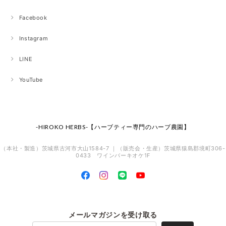
Facebook
Instagram
LINE
YouTube
-HIROKO HERBS-【ハーブティー専門のハーブ農園】
（本社・製造）茨城県古河市大山1584-7 ｜（販売会・生産）茨城県猿島郡境町306-
0433 ワインバーキオケ1F
メールマガジンを受け取る