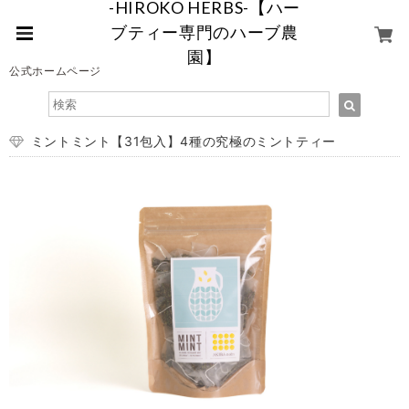
-HIROKO HERBS-【ハー
ブティー専門のハーブ農
園】
公式ホームページ
ミントミント【31包入】4種の究極のミントティー