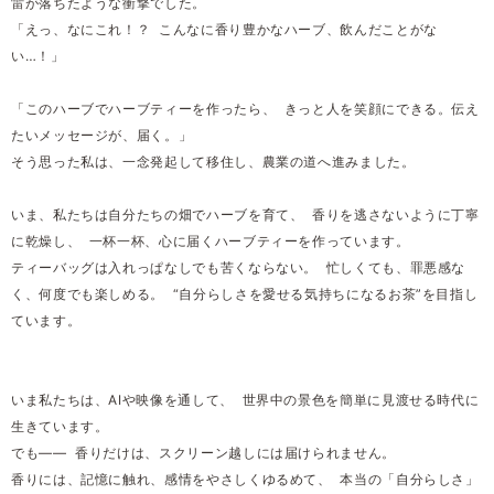
雷が落ちたような衝撃でした。
「えっ、なにこれ！？ こんなに香り豊かなハーブ、飲んだことがな
い…！」
「このハーブでハーブティーを作ったら、 きっと人を笑顔にできる。伝え
たいメッセージが、届く。」
そう思った私は、一念発起して移住し、農業の道へ進みました。
いま、私たちは自分たちの畑でハーブを育て、 香りを逃さないように丁寧
に乾燥し、 一杯一杯、心に届くハーブティーを作っています。
ティーバッグは入れっぱなしでも苦くならない。 忙しくても、罪悪感な
く、何度でも楽しめる。 “自分らしさを愛せる気持ちになるお茶”を目指し
ています。
いま私たちは、AIや映像を通して、 世界中の景色を簡単に見渡せる時代に
生きています。
でも―― 香りだけは、スクリーン越しには届けられません。
香りには、記憶に触れ、感情をやさしくゆるめて、 本当の「自分らしさ」