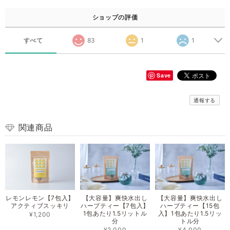
ショップの評価
すべて
83
1
1
Save
通報する
関連商品
レモンレモン【7包入】
【大容量】爽快水出し
【大容量】爽快水出し
アクティブスッキリ
ハーブティー【7包入】
ハーブティー【15包
1包あたり1.5リットル
入】1包あたり1.5リッ
¥1,200
分
トル分
¥2,000
¥4,000