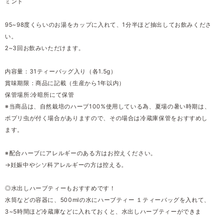
ミント
95~98度くらいのお湯をカップに入れて、1分半ほど抽出してお飲みくださ
い。
2~3回お飲みいただけます。
内容量：31ティーバッグ入り（各1.5g）
賞味期限：商品に記載（生産から1年以内）
保管場所:冷暗所にて保管
※当商品は、自然栽培のハーブ100%使用している為、夏場の暑い時期は、
ポプリ虫が付く場合がありますので、その場合は冷蔵庫保管をおすすめし
ます。
※配合ハーブにアレルギーのある方はお控えください。
→妊娠中やシソ科アレルギーの方は控える。
◎水出しハーブティーもおすすめです！
水筒などの容器に、500mlの水にハーブティー １ティーバッグを入れて、
3~5時間ほど冷蔵庫などに入れておくと、水出しハーブティーができま