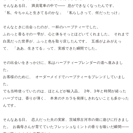
そんなある日。 満員電車の中で―― 息ができなくなったんです。
「私、今ちゃんと生きてるのかな」 「私らしさって、何だったっけ」
そんなときに出会ったのが、一杯のハーブティーでした。
ふわっと香るその一雫が、心と体をそっとほどいてくれました。 それまで
白黒だった世界が、ふっと色を取り戻したんです。 五感がよみがえっ
て、 「ああ、生きてる」って、実感できた瞬間でした。
その出会いをきっかけに、私はハーブティーブレンダーの道へ進みまし
た。
お客様のために、 オーダーメイドでハーブティーをブレンドしていまし
た。
でも当時使っていたのは、ほとんどが輸入品。 2年、3年と時間が経った
ハーブでは、香りが薄く、 本来のチカラを発揮しきれないことも多かった
んです。
そんなある日。 恋人だった夫の実家、茨城県古河市の畑に遊びに行きまし
た。 お義母さんが育てていたフレッシュなミントの香りを嗅いだ瞬間――