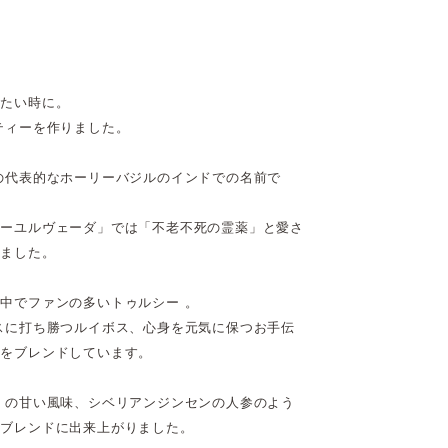
ちたい時に。
ティーを作りました。
の代表的なホーリーバジルのインドでの名前で
アーユルヴェーダ」では「不老不死の霊薬」と愛さ
きました。
中でファンの多いトゥルシー 。
スに打ち勝つルイボス、心身を元気に保つお手伝
）をブレンドしています。
 の甘い風味、シベリアンジンセンの人参のよう
いブレンドに出来上がりました。