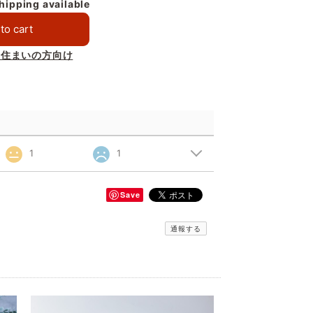
shipping available
to cart
お住まいの方向け
1
1
Save
通報する