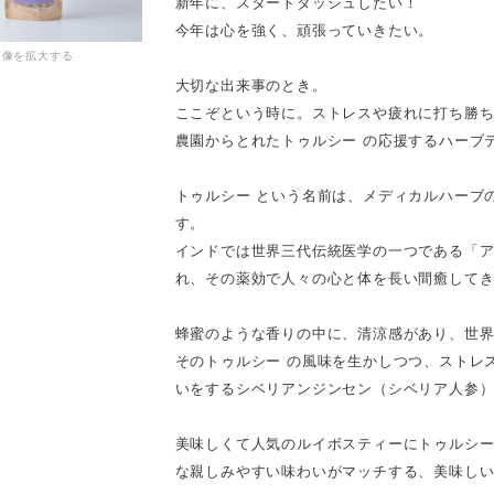
新年に、スタートダッシュしたい！
今年は心を強く、頑張っていきたい。
画像を拡大する
大切な出来事のとき。
ここぞという時に。ストレスや疲れに打ち勝
農園からとれたトゥルシー の応援するハーブ
トゥルシー という名前は、メディカルハーブ
す。
インドでは世界三代伝統医学の一つである「
れ、その薬効で人々の心と体を長い間癒して
蜂蜜のような香りの中に、清涼感があり、世界
そのトゥルシー の風味を生かしつつ、ストレ
いをするシベリアンジンセン（シベリア人参
美味しくて人気のルイボスティーにトゥルシー
な親しみやすい味わいがマッチする、美味し