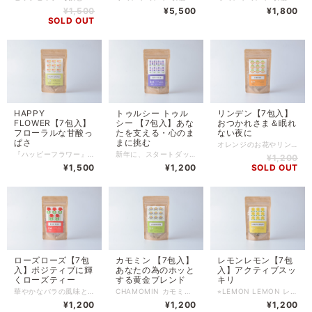
¥1,500
¥5,500
¥1,800
SOLD OUT
HAPPY
トゥルシー トゥル
リンデン【7包入】
FLOWER【7包入】
シー 【7包入】あな
おつかれさま＆眠れ
フローラルな甘酸っ
たを支える・心のま
ない夜に
ぱさ
まに挑む
オレンジのお花やリンデンの華やかで優しいうっとりするような草花の香りが広がり、深くリラックスしたい時に。 心がクタクタな時や、夜にぐっすりできないときに優しくサポートします。 お風呂はいった後のパジャマや部屋着で、 ゆっくり飲んでほしいハーブティー です。 ※領収書発行のご希望について※ 領収書発行は不可となります。 同封する「納品書」またはお買い上げ時に届くメールを「請求書」として保管してください。
『ハッピーフラワー』 お花を楽しむあなたのハーブティー フレッシュな花々の可愛らしさを感じるフルーティーなブレンド。 甘酸っぱさが心地よく、華やかな中にも、爽やかな口当たりです♪ 季節の変わり目や新生活で、 ちょっぴり疲れた心と体に。 ホッと気持ちが安らぐ、女性の体のリズムを応援する ハーブをブレンドしています。 感謝の気持ちをこめてギフトハーブティーにも。 お楽しみください♪ ※領収書発行のご希望について※ 領収書発行は不可となります。 同封する「納品書」またはお買い上げ時に届くメールを「請求書」として保管してください。
新年に、スタートダッシュしたい！ 今年は心を強く、頑張っていきたい。 大切な出来事のとき。 ここぞという時に。ストレスや疲れに打ち勝ちたい時に。 農園からとれたトゥルシー の応援するハーブティーを作りました。 トゥルシー という名前は、メディカルハーブの代表的なホーリーバジルのインドでの名前です。 インドでは世界三代伝統医学の一つである「アーユルヴェーダ」では「不老不死の霊薬」と愛され、その薬効で人々の心と体を長い間癒してきました。 蜂蜜のような香りの中に、清涼感があり、世界中でファンの多いトゥルシー 。 そのトゥルシー の風味を生かしつつ、ストレスに打ち勝つルイボス、心身を元気に保つお手伝いをするシベリアンジンセン（シベリア人参）をブレンドしています。 美味しくて人気のルイボスティーにトゥルシー の甘い風味、シベリアンジンセンの人参のような親しみやすい味わいがマッチする、美味しいブレンドに出来上がりました。 ※トゥルシー、シベリアンジンセンは、アダプトゲンハーブの一つです。 （不安やトラウマ・肉体疲労などのストレスへの抵抗能力を整える働きのある数少ないハーブ） 心のままに挑みたい、そんな時に応援するブレンドハーブティーです。 ※領収書発行のご希望について※ 領収書発行は不可となります。 同封する「納品書」またはお買い上げ時に届くメールを「請求書」として保管してください。
¥1,200
¥1,500
¥1,200
SOLD OUT
ローズローズ【7包
カモミン 【7包入】
レモンレモン【7包
入】ポジティブに輝
あなたの為のホッと
入】アクティブスッ
くローズティー
する黄金ブレンド
キリ
華やかなバラの風味とスパイシー感に酔いしれる 畑や自然を感じるワイルドな味わいのローズティーは、 前向きに人生を謳歌したい方にぴったり。 女性はもちろん男性人気ナンバーワンのハーブティーです。 農園産のベルガモットミントの香りに ビタミンCが豊富に含まれるローズヒップと 優雅で甘く上品なローズレッドやローズマリーの香りでリラックス。 味わいは、紅茶のような落ち着いた風味で、ケーキやお菓子と好相性。 ※領収書発行のご希望について※ 領収書発行は不可となります。 同封する「納品書」またはお買い上げ時に届くメールを「請求書」として保管してください。
CHAMOMIN カモミン 頑張り屋さんの方のためのブレンド。 心と体を優しくサポートしてくれるお母さんのようなハーブ、カモミール。 眠れない夜や、心が落ち着かない時に、ゆっくりと穏やかにします。 胃腸のバランスを戻し、気持ち悪い時など、リフレッシュさせてくれるミントも加えています。 さらに、体の巡りをスムーズにしてくれたり、キリキリしちゃう時におすすめの フェンネルもプラスしているので、心配事やストレスをためそうな時に、 一呼吸して、ハーブティーでリラックスしてみてくださいね。 全成分：カモミールジャーマン、ペパーミント、フェンネルシード 内容量：7ティーバッグ入り（各2g） 賞味期限：商品に記載（生産から1年以内） 保管場所:冷暗所にて保管 ※当商品は、自然栽培のハーブ100%使用している為、夏場の暑い時期は、ポプリ虫が付く場合がありますので、その場合は冷蔵庫保管をおすすめします。 ※配合ハーブにアレルギーのある方はお控えください。 カモミン→キク科、シソ科のアレルギーの方、生殖系のガンの方は控える（フェンネルと薬の相性がある為）。 ------------------------------------------------------------------ ＜ カモミンを作ったきっかけ ＞ カモミンは造語だ。 インパクトのある濃い味の、 だけれども、角のないまん丸のハーブティーが作りたかった。 ホッとする、つい微笑んじゃう、そんなハーブティー。 だから、ゆるキャラのような萌え感ある名前にしたんだ。 学生時代、受験生の時。 いつだって緊張感のある場面が、苦手だった。 めまいがするほどだった。そんな時はいつもトイレから出られなかった。 出産後、目を離したらいけない小さな命を抱え、睡眠不足が続いて、 赤ちゃんと一緒に、泣くこともあった。 何か壁を乗り越えるとき、 頑張らなくちゃいけない場面はいくつもある。 そんなストレスかかる時に、 背中を撫でられてるような、ホッとする、 そんなハーブティーを作りたかった。 大丈夫、大丈夫。 頑張っているよ、大丈夫。 一呼吸して乗り越えてもいいし、 人生ながいんだし、少しくらいゆっくり休んでも大丈夫。 そんな頑張っているあなたのお守り、ハーブティーです＾＾ ※領収書発行のご希望について※ 領収書発行は不可となります。 同封する「納品書」またはお買い上げ時に届くメールを「請求書」として保管してください。
⭐︎LEMON LEMON レモンレモン レモングラスやレモンバーベナ、 レモンバームといったレモンの香りがするハーブをブレンド。 さっぱりした爽やかな香りがスッキリと身体中に広がります。 デトックスハーブのレモングラスが入っているので、 がっつり食べたランチの後や、気持ちをリフレッシュしたい時におすすめです。 ※全成分：レモングラス、レモンバーム、レモンバーベナ、ペパーミント 95~98度くらいのお湯をカップに入れて、5分ほど抽出してお飲みください。 2~3回お飲みいただけます。 秋庭農園のハーブ担当者は、1ティーバッグで、400ml（２杯分）を2回に分けて飲みながら、 ハーブ園の仕事をしています。 内容量：7ティーバッグ入り（各2g） 賞味期限：商品に記載（生産から1年以内） 保管場所:冷暗所にて保管 ※当商品は、自然栽培のハーブ100%使用している為、夏場の暑い時期は、ポプリ虫が付く場合がありますので、その場合は冷蔵庫保管をおすすめします。 ※配合ハーブにアレルギーのある方はお控えください。 レモンレモン→妊娠中やイネ科、シソ科アレルギーの方は控える。 -------------------------------------------------------------------------------- ＜ レモンレモンを作ったきっかけ ＞ ハーブティーブレンダーである私は、ビーガンレストランでも働いていたし、 さぞ健康的でヘルシーで、こだわりが強いような人と感じるかもしれない。 だけれども、本当の本当は、 ハーブティーを飲み始めたキッカケも、 自堕落な食生活の罪滅ぼしからである。 若い頃の私は外面だけが良くて、気を張っていた。 ファッション紙をお手本に、絆創膏を貼りながら、 思い切り背伸びして、ハイヒールを履いていた。 おうちに帰って、スエットに着替えて、メイクを落としたその後の楽しみは、 髪をお団子にして、メガネになって、 右手には、鶏の唐揚げがあったし、左手にはポテトチップスがあった。 TSUTAYAで映画をたんまり借りてきて、ひたすらに泣いて笑って。 ゴロゴロしてばかり。これが素。 自分の人生の主人公にはいつになったらなれるんだろう。 女性のファッション紙にあるようなモデルさんたちは、 エコとかオーガニックとか、ハーブティーとか意識が高い。 そんな時、自分と比較してしまう気持ちを、どうにかしたくて レモングラスのハーブティーを飲んでみる。 体がスーッと心と体が洗われるような感覚。 これは、油っぽい食事をとってしまったことの罪滅ぼしでもある。 うまくいかなくても、答えが見えなくても、 完璧じゃなくても、すぐに変われなくても、 前へ、前へ。 レモンレモンのハーブティーは、 前にすすむあなたを応援するお守りのハーブティー として作りました。 水筒に入れて、アクティブに動くあなたに。 ちょっと油っぽい食事中や食後に。 緊張をやわらげて、レモンのうっとりする爽やかさの虜に。 ※領収書発行のご希望について※ 領収書発行は不可となります。 同封する「納品書」またはお買い上げ時に届くメールを「請求書」として保管してください。
¥1,200
¥1,200
¥1,200