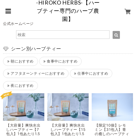
-HIROKO HERBS-【ハー
ブティー専門のハーブ農
園】
公式ホームページ
シーン別ハーブティー
朝におすすめ
食事中におすすめ
アフタヌーンティーにおすすめ
仕事中におすすめ
夜におすすめ
【大容量】爽快水出
【大容量】爽快水出
【限定10個】レモ
しハーブティー【7
しハーブティー【15
ミン【31包入】青
包入】1包あたり1.5
包入】1包あたり1.5
の癒しのハーブティ