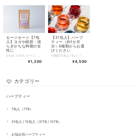
セージセージ【7包
【31包入】ハーブ
入】ヨガや瞑想・揺
ティー（約1か月
らぎがちな時期の女
分）6種類からお選
性に
びください
SAGE SAGE セージ セージ 大人の女性のバランスサポート。 不安定な時期に。 優しくさわやかに。 全成分：コモンセージ、レモンマートル、フェンネルシード 内容量：7ティーバッグ入り（各1.5g） 賞味期限：商品に記載（生産から1年以内） 保管場所:冷暗所にて保管 ※当商品は、自然栽培のハーブ100%使用している為、夏場の暑い時期は、ポプリ虫が付く場合がありますので、その場合は冷蔵庫保管をおすすめします。 ※妊娠中や授乳中、配合ハーブにアレルギーのある方はお控えください。 →シソ科、セリ科、フトモモ科のアレルギーの方。 長期間（3週間以上）連続の大量摂取は控える。 ------------------------------------------------------------------ ※領収書発行のご希望について※ 領収書発行は不可となります。 同封する「納品書」またはお買い上げ時に届くメールを「請求書」として保管してください。
※掲載写真は7包入パッケージです。 ※領収書発行のご希望について※ 領収書発行は不可となります。 同封する「納品書」またはお買い上げ時に届くメールを「請求書」として保管してください。
¥1,200
¥4,500
カテゴリー
ハーブティー
7包入（7TB）
31包入 / 15包入（31TB / 15TB）
お悩み別ハーブティー