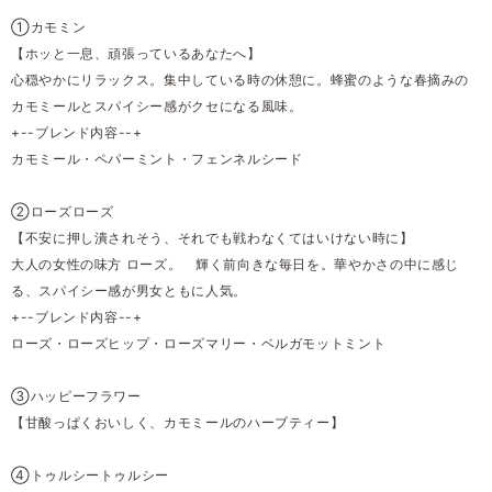
①カモミン
【ホッと一息、頑張っているあなたへ】
心穏やかにリラックス。集中している時の休憩に。蜂蜜のような春摘みの
カモミールとスパイシー感がクセになる風味。
+--ブレンド内容--+
カモミール・ペパーミント・フェンネルシード
②ローズローズ
【不安に押し潰されそう、それでも戦わなくてはいけない時に】
大人の女性の味方 ローズ。 輝く前向きな毎日を。華やかさの中に感じ
る、スパイシー感が男女ともに人気。
+--ブレンド内容--+
ローズ・ローズヒップ・ローズマリー・ベルガモットミント
③ハッピーフラワー
【甘酸っぱくおいしく、カモミールのハーブティー】
④トゥルシートゥルシー