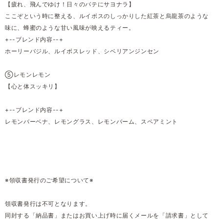
【疲れ、飛んでゆけ！日々のバテにサヨナラ】
ここぞという時に整える、ルイボスのしっかりした紅茶と烏龍茶のような
味に、蜂蜜のような甘い風味が映えるティー。
+--ブレンド内容--+
ホーリーバジル、ルイボスレッド、シベリアンジンセン
⑤レモンレモン
【心と体スッキリ】
+--ブレンド内容--+
レモンバーベナ、レモングラス、レモンバーム、スペアミント
※領収書発行のご希望について※
領収書発行は不可となります。
同封する「納品書」またはお買い上げ時に届くメールを「請求書」として