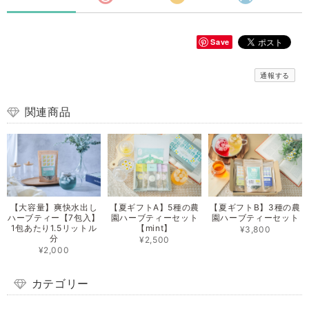
Save
通報する
関連商品
【大容量】爽快水出し
【夏ギフトA】5種の農
【夏ギフトB】3種の農
ハーブティー【7包入】
園ハーブティーセット
園ハーブティーセット
1包あたり1.5リットル
【mint】
¥3,800
分
¥2,500
¥2,000
カテゴリー