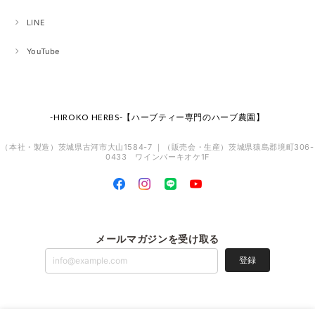
LINE
YouTube
-HIROKO HERBS-【ハーブティー専門のハーブ農園】
（本社・製造）茨城県古河市大山1584-7 ｜（販売会・生産）茨城県猿島郡境町306-
0433 ワインバーキオケ1F
メールマガジンを受け取る
登録