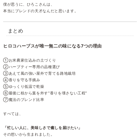
僕が思うに、ひろこさんは、
本当にブレンドの天才なんだと思います。
まとめ
ヒロコハーブスが唯一無二の味になる7つの理由
①お米農家仕込みの土づくり
②ハーブティー専用の品種選び
③あえて風の強い屋外で育てる路地栽培
④香りを守る手摘み
⑤ゆっくり低温で乾燥
⑥最後に枝から葉を外す"香りを壊さない工程"
⑦魔法のブレンド比率
すべては、
「忙しい人に、美味しさで癒しを届けたい」
その想いから生まれました。