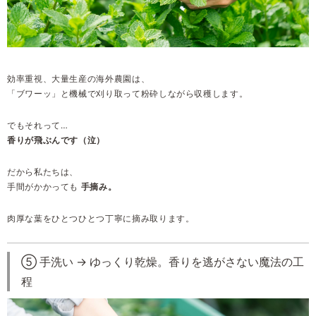
効率重視、大量生産の海外農園は、
「ブワーッ」と機械で刈り取って粉砕しながら収穫します。
でもそれって…
香りが飛ぶんです（泣）
だから私たちは、
手間がかかっても
手摘み。
肉厚な葉をひとつひとつ丁寧に摘み取ります。
⑤ 手洗い → ゆっくり乾燥。香りを逃がさない魔法の工
程