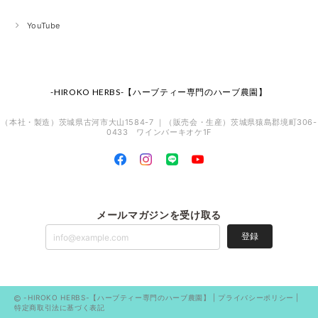
YouTube
-HIROKO HERBS-【ハーブティー専門のハーブ農園】
（本社・製造）茨城県古河市大山1584-7 ｜（販売会・生産）茨城県猿島郡境町306-
0433 ワインバーキオケ1F
メールマガジンを受け取る
登録
-HIROKO HERBS-【ハーブティー専門のハーブ農園】 |
プライバシーポリシー
|
特定商取引法に基づく表記