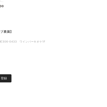
『ハッピーフラワー』 お花を楽しむあなたのハーブティー フレッシュな花々の可愛らしさを感じるフルーティーなブレンド。 甘酸っぱさが心地よく、華やかな中にも、爽やかな口当たりです♪ 季節の変わり目や新生活で、 ちょっぴり疲れた心と体に。 ホッと気持ちが安らぐ、女性の体のリズムを応援する ハーブをブレンドしています。 感謝の気持ちをこめてギフトハーブティーにも。 お楽しみください♪ ※領収書発行のご希望について※ 領収書発行は不可となります。 同封する「納品書」またはお買い上げ時に届くメールを「請求書」として保管してください。
500
ハーブ農園】
306-0433 ワインバーキオケ1F
登録