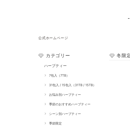
公式ホームページ
カテゴリー
冬限
ハーブティー
7包入（7TB）
31包入 / 15包入（31TB / 15TB）
お悩み別ハーブティー
季節のおすすめハーブティー
シーン別ハーブティー
季節限定